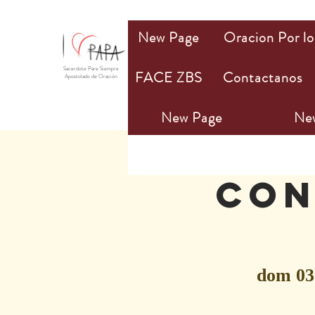
New Page
Oracion Por lo
Sacerdote Pare Siempre
FACE ZBS
Contactanos
Apostolado de Oración
New Page
Ne
Con
dom 03