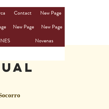
rca
Contact
New Page
age
New Page
New Page
NES
Novenas
nual
Socorro