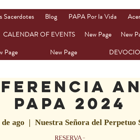
s Sacerdotes
Blog
PAPA Por la Vida
Ace
CALENDAR OF EVENTS
New Page
New P
w Page
New Page
DEVOCIO
ferencia A
PAPA 2024
 de ago
  |  
Nuestra Señora del Perpetuo 
RESERVA-