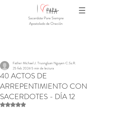
Sacerdote Pare Siempre
Apostolado de Oración
Father Michael J. Truongluan Nguyen C.Ss.R.
25 feb 2024
5 min de lectura
40 ACTOS DE
ARREPENTIMIENTO CON
SACERDOTES - DÍA 12
Obtuvo NaN de 5 estrellas.