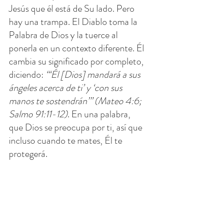
Jesús que él está de Su lado. Pero 
hay una trampa. El Diablo toma la 
Palabra de Dios y la tuerce al 
ponerla en un contexto diferente. Él 
cambia su significado por completo, 
diciendo: 
“‘Él [Dios] mandará a sus 
ángeles acerca de ti’ y ‘con sus 
manos te sostendrán’” (Mateo 4:6; 
Salmo 91:11-12)
. En una palabra, 
que Dios se preocupa por ti, así que 
incluso cuando te mates, Él te 
protegerá.
Esta es la artimaña del Diablo. 
Como dice el dicho, quiere “matar 
dos pájaros de un tiro”. Primero: 