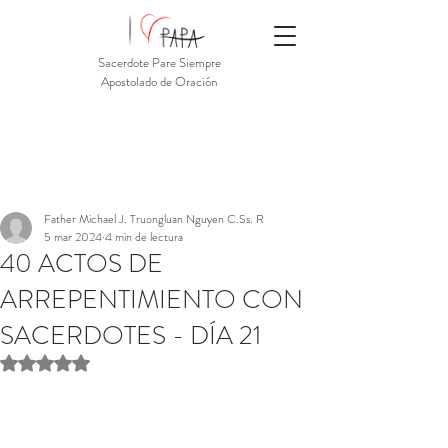
Sacerdote Pare Siempre
Apostolado de Oración
Father Michael J. Truongluan Nguyen C.Ss. R
5 mar 2024
4 min de lectura
40 ACTOS DE
ARREPENTIMIENTO CON
SACERDOTES - DÍA 21
Obtuvo NaN de 5 estrellas.