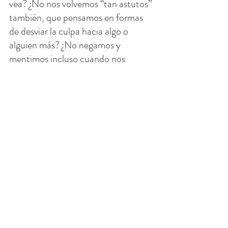
vea? ¿No nos volvemos “tan astutos” 
también, que pensamos en formas 
de desviar la culpa hacia algo o 
alguien más? ¿No negamos y 
mentimos incluso cuando nos 
atrapan con las manos en la masa?
Al desobedecer la voluntad de Dios, 
nos ponemos la “astucia” o 
“conciencia” de la serpiente. Nos 
volvemos siempre "conscientes" de 
nuestra vergüenza. Como una 
serpiente nos escondemos detrás de 
palabras de mentira.
Jesús viene a exponer esta mentira. 
Entra en el desierto para enfrentarse 