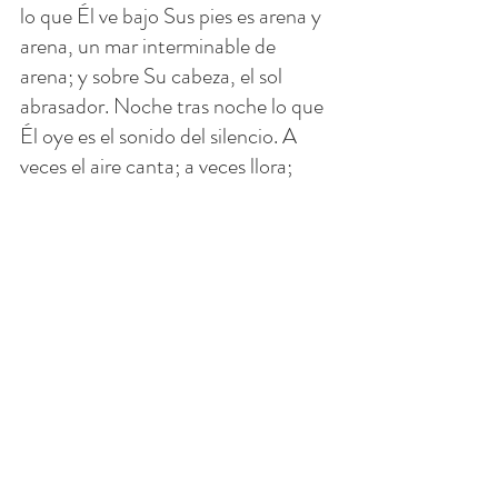
lo que Él ve bajo Sus pies es arena y 
arena, un mar interminable de 
arena; y sobre Su cabeza, el sol 
abrasador. Noche tras noche lo que 
Él oye es el sonido del silencio. A 
veces el aire canta; a veces llora; 
otras veces permanece en un 
silencio sepulcral. En todo esto 
Jesús permanece quieto para 
escuchar. Así ayunó: permanece 
quieto y en silencio. Este es también 
el secreto de cómo Jesús se vuelve 
siempre consciente de la presencia 
de Dios, Su Padre.
Dios habla en silencio. De hecho, el 