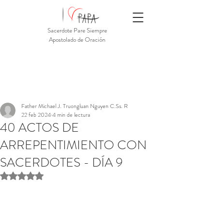
Sacerdote Pare Siempre
Apostolado de Oración
Father Michael J. Truongluan Nguyen C.Ss. R
22 feb 2024
4 min de lectura
40 ACTOS DE
ARREPENTIMIENTO CON
SACERDOTES - DÍA 9
Obtuvo NaN de 5 estrellas.