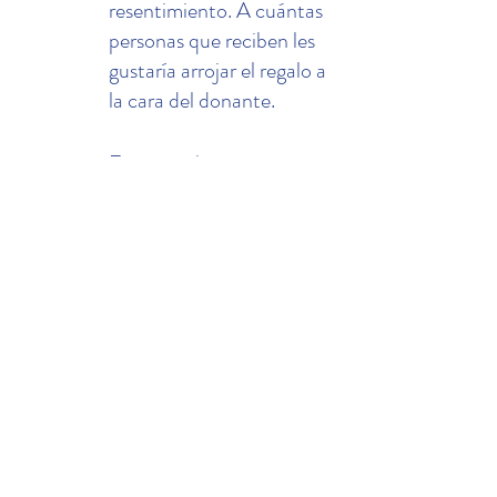
resentimiento. A cuántas 
personas que reciben les 
gustaría arrojar el regalo a 
la cara del donante.
Entonces hay tres 
condiciones importantes. 
La gratitud solo puede 
existir entre un "yo" y un 
"tú". Tan pronto como 
desaparece la conciencia 
de la cualidad personal y 
prevalece la idea del 
aparato, muere la 
gratitud. La gratitud solo 
puede existir en el ámbito 
de la libertad. Tan pronto 