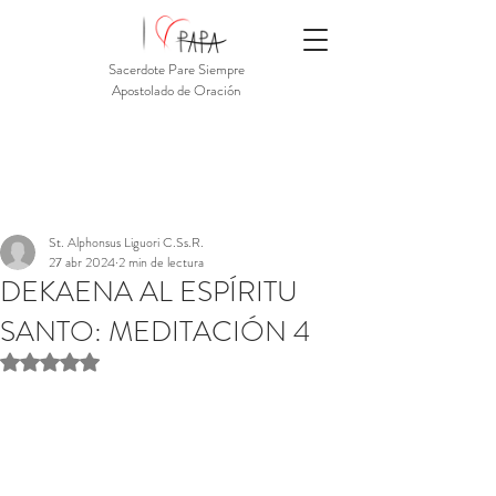
Sacerdote Pare Siempre
Apostolado de Oración
St. Alphonsus Liguori C.Ss.R.
27 abr 2024
2 min de lectura
DEKAENA AL ESPÍRITU
SANTO: MEDITACIÓN 4
Obtuvo NaN de 5 estrellas.