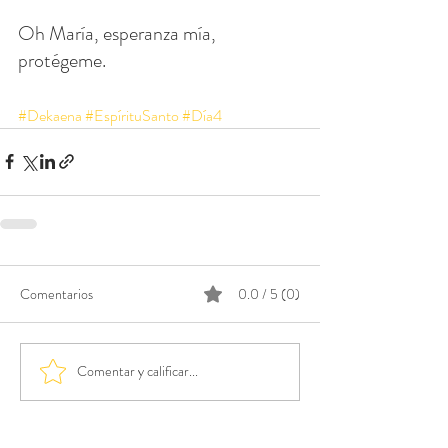
Oh María, esperanza mía, 
protégeme.
#Dekaena
#EspírituSanto
#Día4
Comentarios
0.0 / 5 (0)
Comentar y calificar...