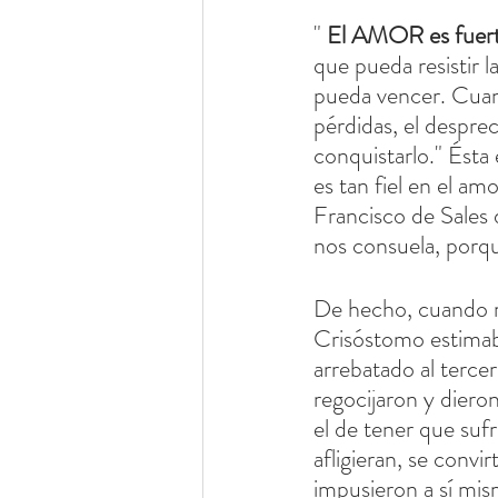
" 
El AMOR es fuert
que pueda resistir 
pueda vencer. Cuand
pérdidas, el desprec
conquistarlo." Ésta 
es tan fiel en el a
Francisco de Sales
nos consuela, porq
De hecho, cuando m
Crisóstomo estimab
arrebatado al terce
regocijaron y diero
el de tener que sufr
afligieran, se convi
impusieron a sí mis