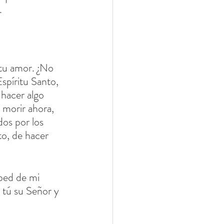
.
tu amor. ¿No 
píritu Santo, 
 hacer algo 
 morir ahora, 
os por los 
to, de hacer 
ped de mi 
é tú su Señor y 