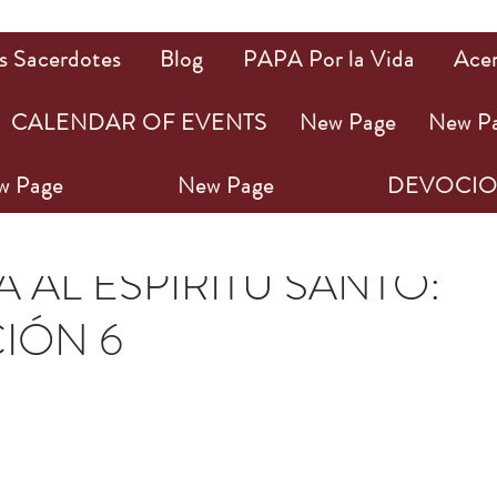
s Sacerdotes
Blog
PAPA Por la Vida
Ace
CALENDAR OF EVENTS
New Page
New P
w Page
New Page
DEVOCIO
 C.Ss.R.
27 abr 2024
2 min de lectura
 AL ESPÍRITU SANTO:
IÓN 6
ellas.