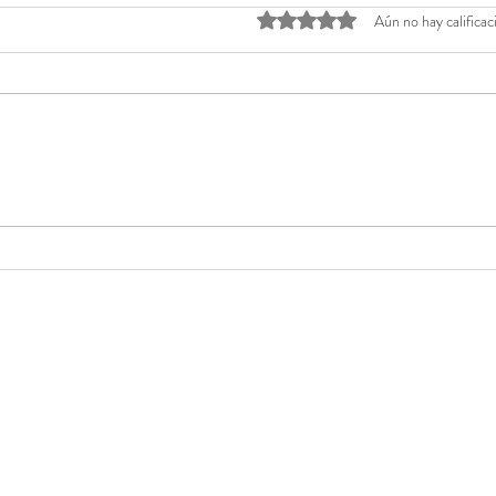
Obtuvo 0 de 5 estrellas.
Aún no hay calificac