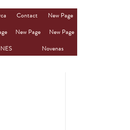
rca
Contact
New Page
age
New Page
New Page
NES
Novenas