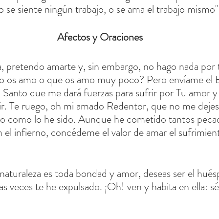
se siente ningún trabajo, o se ama el trabajo mismo"
Afectos y Oraciones
, pretendo amarte y, sin embargo, no hago nada por 
 no os amo o que os amo muy poco? Pero envíame el Es
tu Santo que me dará fuerzas para sufrir por Tu amor y
ir. Te ruego, oh mi amado Redentor, que no me dejes
igo como lo he sido. Aunque he cometido tantos pecad
n el infierno, concédeme el valor de amar el sufrimien
aturaleza es toda bondad y amor, deseas ser el hués
as veces te he expulsado. ¡Oh! ven y habita en ella: s