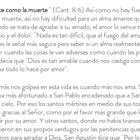
e como la muerte
 " (Cant. 8:6) Así como no hay fue
la muerte, así no hay dificultad para un alma amante q
o se trata de agradar a su amado, el amor lo vence to
io y el dolor. "Nada es tan difícil, que el fuego del a
es la señal más segura para saber si un alma realmente
mor cuando las cosas le van adversas como cuando las 
 decía que "Dios es tan amable cuando nos castiga c
ue todo lo hace por amor".
ás nos golpea en esta vida es cuando más nos ama. 
a más afortunado a San Pablo encadenado que a San
r cielo. Por eso los santos mártires en medio de sus t
n gracias al Señor, como por el favor más grande que l
ir por su amor. Y otros santos, donde no había tiranos
rtieron en sus propios verdugos por las penitencias que
mos para agradar a Dios. San Agustín dice que "Por lo