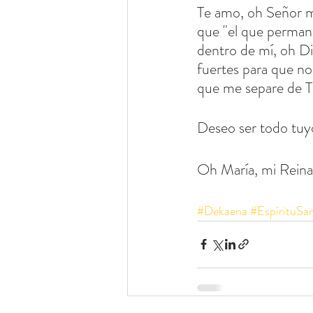
Te amo, oh Señor mí
que "el que perman
dentro de mí, oh D
fuertes para que no
que me separe de T
Deseo ser todo tuy
Oh María, mi Reina
#Dekaena
#EspírituSa