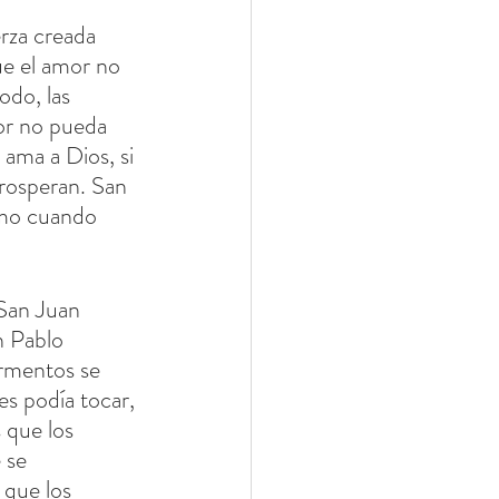
rza creada 
ue el amor no 
do, las 
mor no pueda 
 ama a Dios, si 
prosperan. San 
omo cuando 
San Juan 
 Pablo 
ormentos se 
es podía tocar, 
 que los 
 se 
 que los 