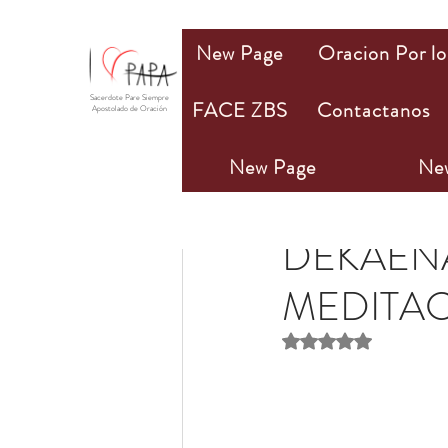
New Page
Oracion Por lo
Sacerdote Pare Siempre
FACE ZBS
Contactanos
Apostolado de Oración
New Page
Ne
St. Alphonsus Liguori
DEKAENA
MEDITAC
Obtuvo NaN de 5 estr