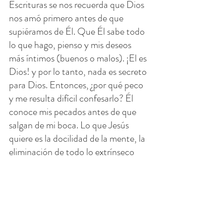
Escrituras se nos recuerda que Dios 
nos amó primero antes de que 
supiéramos de Él. Que Él sabe todo 
lo que hago, pienso y mis deseos 
más íntimos (buenos o malos). ¡El es 
Dios! y por lo tanto, nada es secreto 
para Dios. Entonces, ¿por qué peco 
y me resulta difícil confesarlo? Él 
conoce mis pecados antes de que 
salgan de mi boca. Lo que Jesús 
quiere es la docilidad de la mente, la 
eliminación de todo lo extrínseco 
para que mi alma sea únicamente 
suya.
Felipe conoció a Jesús primero y, a 
su vez, buscó a su amigo, Natanael, 