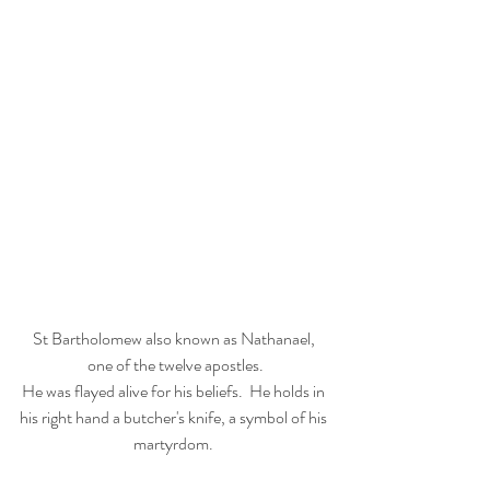
St Bartholomew also known as Nathanael, 
one of the twelve apostles.
He was flayed alive for his beliefs.  He holds in 
his right hand a butcher's knife, a symbol of his 
martyrdom. 