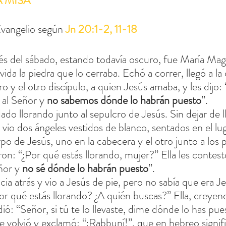
A MISA
Evangelio según
Jn 20:1-2, 11-18
és del sábado, estando todavía oscuro, fue María Mag
ida la piedra que lo cerraba. Echó a correr, llegó a la
 y el otro discípulo, a quien Jesús amaba, y les dijo:
 al Señor y 
no sabemos dónde lo habrán puesto
”.
do llorando junto al sepulcro de Jesús. Sin dejar de ll
 vio dos ángeles vestidos de blanco, sentados en el lu
po de Jesús, uno en la cabecera y el otro junto a los p
ron: “¿Por qué estás llorando, mujer?” Ella les contes
ñor y 
no sé dónde lo habrán puesto
”.
ia atrás y vio a Jesús de pie, pero no sabía que era J
¿por qué estás llorando? ¿A quién buscas?” Ella, creyen
dió: “Señor, si tú te lo llevaste, dime dónde lo has pues
 se volvió y exclamó: “¡Rabbuní!”, que en hebreo signifi