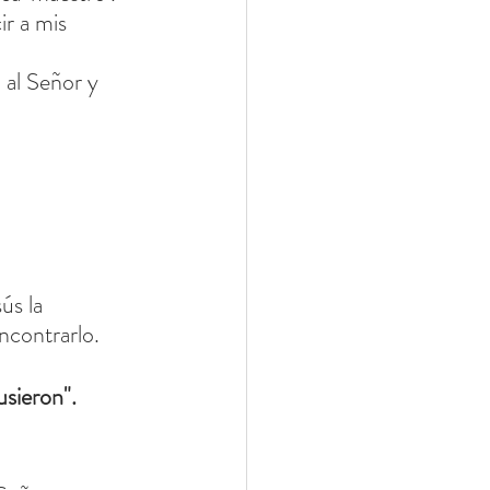
r a mis 
 al Señor y 
ús la 
ncontrarlo.
sieron".