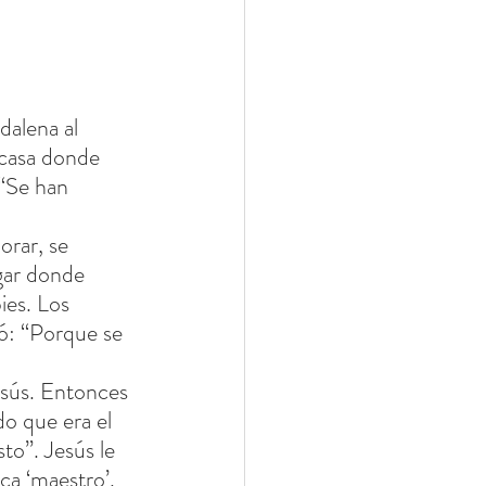
dalena al 
 casa donde 
 “Se han 
orar, se 
gar donde 
ies. Los 
tó: “Porque se 
esús. Entonces 
do que era el 
to”. Jesús le 
ca ‘maestro’. 