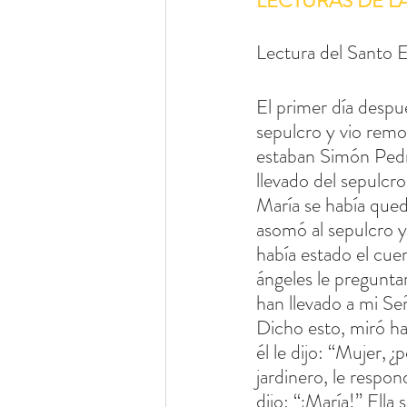
LECTURAS DE L
Lectura del Santo 
El primer día despu
sepulcro y vio remov
estaban Simón Pedro
llevado del sepulcro
María se había queda
asomó al sepulcro y
había estado el cuer
ángeles le pregunta
han llevado a mi Se
Dicho esto, miró hac
él le dijo: “Mujer, 
jardinero, le respon
dijo: “¡María!” Ella