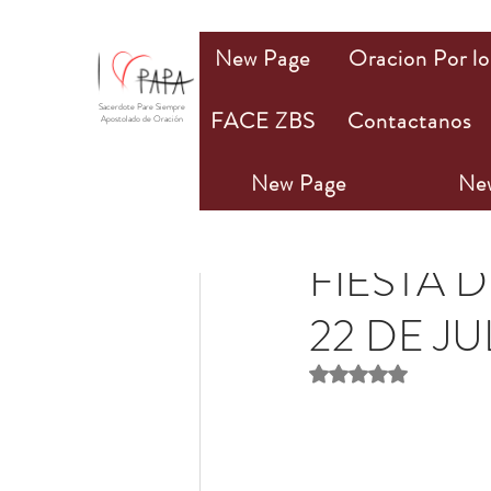
New Page
Oracion Por lo
Sacerdote Pare Siempre
FACE ZBS
Contactanos
Apostolado de Oración
New Page
Ne
Olivia M. Bannan
22 j
FIESTA 
22 DE JU
Obtuvo NaN de 5 estr