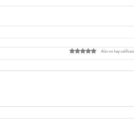
Obtuvo 0 de 5 estrellas.
Aún no hay calificac