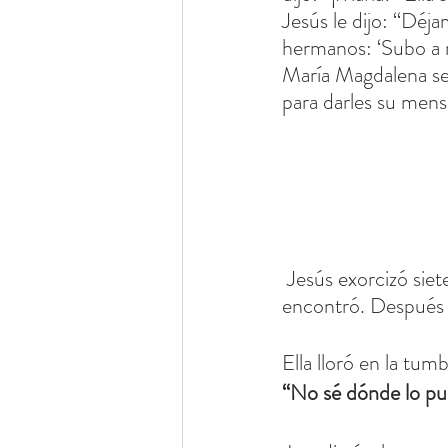
Jesús le dijo: “Déja
hermanos: ‘Subo a m
María Magdalena se f
para darles su mens
Jesús exorcizó sie
encontró. Después d
Ella lloró en la tum
“No sé dónde lo pu