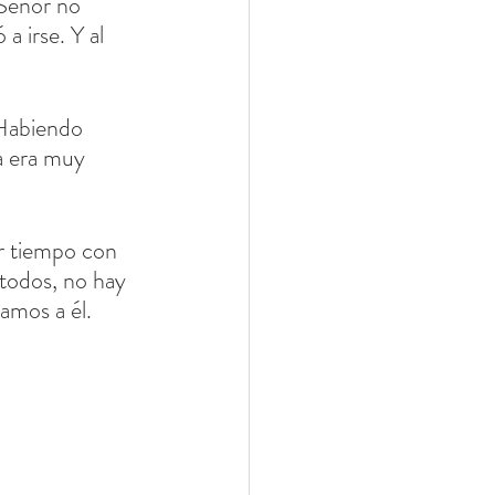
a irse. Y al 
 Habiendo 
a era muy 
r tiempo con 
 todos, no hay 
amos a él. 