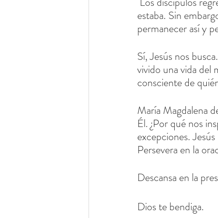
 Los discípulos regresaron a casa una vez que se dieron cuenta de que el Señor no 
estaba. Sin embargo,
permanecer así y per
Sí, Jesús nos busca
vivido una vida del
consciente de quién
María Magdalena de
Él. ¿Por qué nos in
excepciones. Jesús 
Persevera en la orac
Descansa en la pres
Dios te bendiga.