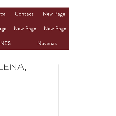
rca
Contact
New Page
age
New Page
New Page
NES
Novenas
LENA,