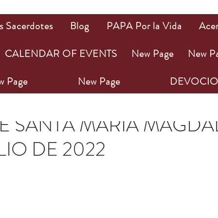
s Sacerdotes
Blog
PAPA Por la Vida
Ace
CALENDAR OF EVENTS
New Page
New P
w Page
New Page
DEVOCIO
ul 2022
2 min de lectura
DE SANTA MARÍA MAGDA
LIO DE 2022
ellas.