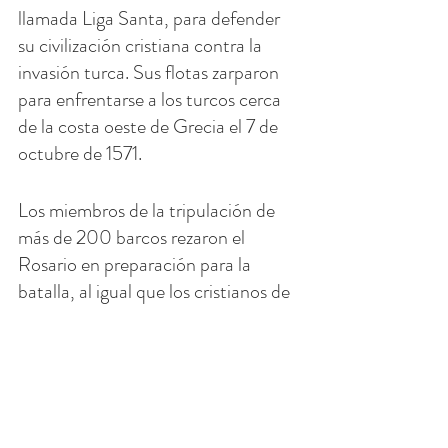
llamada Liga Santa, para defender 
su civilización cristiana contra la 
invasión turca. Sus flotas zarparon 
para enfrentarse a los turcos cerca 
de la costa oeste de Grecia el 7 de 
octubre de 1571.
Los miembros de la tripulación de 
más de 200 barcos rezaron el 
Rosario en preparación para la 
batalla, al igual que los cristianos de 
toda Europa, alentados por el Papa 
a reunirse en sus iglesias para invocar 
a la Virgen María contra las 
desalentadoras fuerzas turcas.