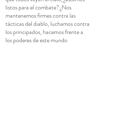
listos para el combate? ¿Nos 
mantenemos firmes contra las 
tácticas del diablo, luchamos contra 
los principados, hacemos frente a 
los poderes de este mundo 
tenebroso? ¿Cuántas personas se 
paran afuera de una clínica de 
aborto y Planned Parenthood y con 
el rosario en la mano, recitan una y 
otra vez el Rosario? Estamos en 
combate, necesitamos todas las 
mejores armas. El Rosario es nuestra 
arma contra el mal.
REZA