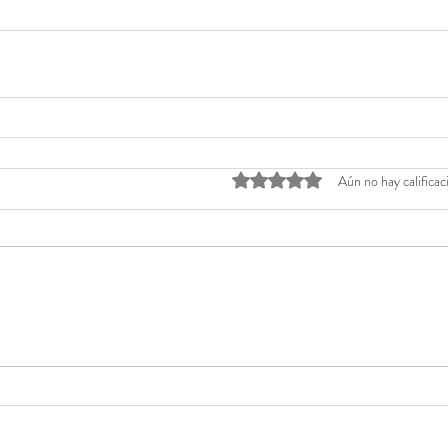
Obtuvo 0 de 5 estrellas.
Aún no hay calificac