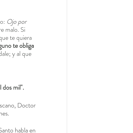
o: 
Ojo por 
e malo. Si 
que te quiera 
lguno te obliga 
dale; y al que 
 dos mil".
scano, Doctor 
nes.
Santo habla en 