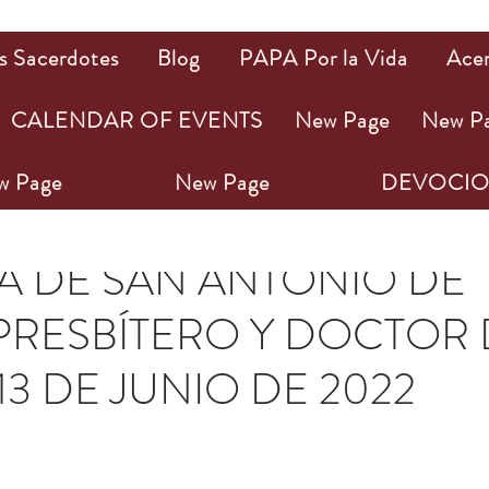
s Sacerdotes
Blog
PAPA Por la Vida
Ace
CALENDAR OF EVENTS
New Page
New P
w Page
New Page
DEVOCIO
jun 2022
2 min de lectura
A DE SAN ANTONIO DE
PRESBÍTERO Y DOCTOR 
 13 DE JUNIO DE 2022
ellas.