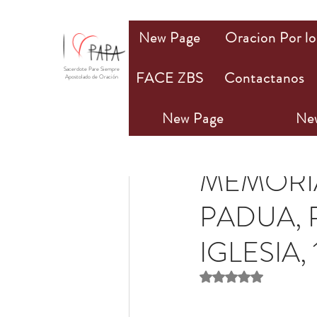
New Page
Oracion Por lo
Sacerdote Pare Siempre
FACE ZBS
Contactanos
Apostolado de Oración
New Page
Ne
Olivia M. Bannan
13 
MEMORI
PADUA, 
IGLESIA,
Obtuvo NaN de 5 estr