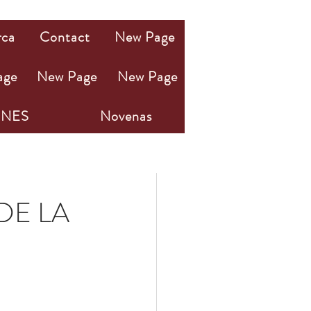
rca
Contact
New Page
age
New Page
New Page
NES
Novenas
DE LA