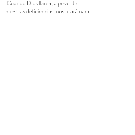
 Cuando Dios llama, a pesar de 
nuestras deficiencias, nos usará para 
Su Reino.
 A pesar de su fuerte voluntad y mal 
genio, San Jerónimo permitió que el 
Señor obrase a través de él. 
Entonces, si uno es rápido para 
juzgar, rápido para hablar, rápido 
para hablar, temperamental, terco y 
de fuerte voluntad, continúe 
pidiendo al Señor que lo cure. 
Continúe orando por ese hijo 
pródigo, el matrimonio, los nietos y 
nuestro país. El Señor obra en su 
propio tiempo. Confíe en que Él no 
ha terminado de trabajar en usted y 