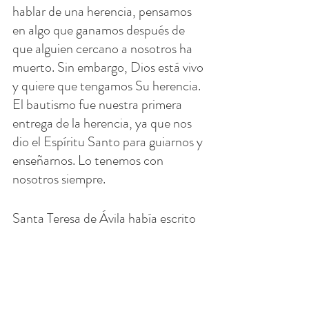
hablar de una herencia, pensamos 
en algo que ganamos después de 
que alguien cercano a nosotros ha 
muerto. Sin embargo, Dios está vivo 
y quiere que tengamos Su herencia. 
El bautismo fue nuestra primera 
entrega de la herencia, ya que nos 
dio el Espíritu Santo para guiarnos y 
enseñarnos. Lo tenemos con 
nosotros siempre.
Santa Teresa de Ávila había escrito 
un poema de oración llamado Nada 
Te Turbe (Nada me turba). Se 
encontró en su breviario. Esto es 
solo una parte de todo el poema.