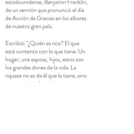
estadounidense, Benjamin Franklin, 
de un sermón que pronunció el día 
de Acción de Gracias en los albores 
de nuestro gran país.
Escribió: "¿Quién es rico? El que 
está contento con lo que tiene. Un 
hogar, una esposa, hijos, estos son 
los grandes dones de la vida. La 
riqueza no es de él que la tiene, sino 
de quien la disfruta. el contento 
tiene suficiente, y el que se queja 
tiene demasiado. Haber sido pobre 
no es una vergüenza, pero estar 
avergonzado sí lo es. Solo eres pobre 
cuando quieres más de lo que tienes. 
Disfruta la hora presente, sé 