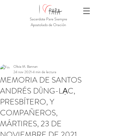
Sacerdote Pare Siempre
Apostolado de Oración
Olivia M. Bannan
24 nov 2021
4 min de lectura
MEMORIA DE SANTOS
ANDRÉS DŨNG-LẠC,
PRESBÍTERO, Y
COMPAÑEROS,
MÁRTIRES, 23 DE
NOVIEMBRE DE 2021