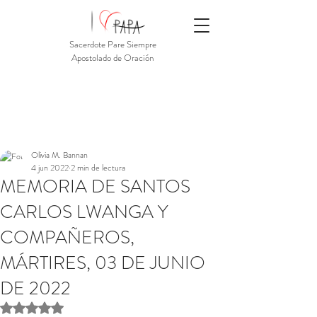
Sacerdote Pare Siempre
Apostolado de Oración
Olivia M. Bannan
4 jun 2022
2 min de lectura
MEMORIA DE SANTOS
CARLOS LWANGA Y
COMPAÑEROS,
MÁRTIRES, 03 DE JUNIO
DE 2022
Obtuvo NaN de 5 estrellas.