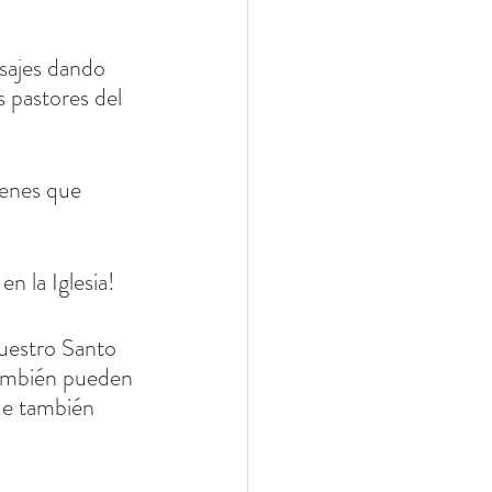
sajes dando 
s pastores del 
venes que 
n la Iglesia!
uestro Santo 
también pueden 
ue también 