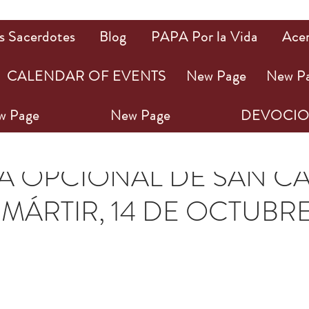
s Sacerdotes
Blog
PAPA Por la Vida
Ace
CALENDAR OF EVENTS
New Page
New P
w Page
New Page
DEVOCIO
21
1 min de lectura
 OPCIONAL DE SAN CA
Y MÁRTIR, 14 DE OCTUBR
ellas.