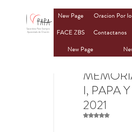
New Page
Oracion Por lo
Sacerdote Pare Siempre
FACE ZBS
Contactanos
Apostolado de Oración
New Page
Ne
Maria Knox
14 oct 20
MEMORIA
I, PAPA 
2021
Obtuvo NaN de 5 estr