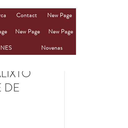
rca
Contact
New Page
age
New Page
New Page
NES
Novenas
LIXTO
E DE