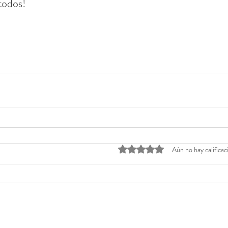
 todos!
Obtuvo 0 de 5 estrellas.
Aún no hay calificac