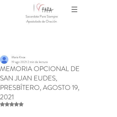
Sacerdote Pare Siempre
Apostolado de Oración
Maria Knox
19 ago 2021
2 min de lectura
MEMORIA OPCIONAL DE
SAN JUAN EUDES,
PRESBÍTERO, AGOSTO 19,
2021
Obtuvo NaN de 5 estrellas.