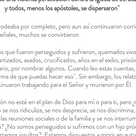
y todos, menos los apóstoles, se dispersaron"
rodeaba por completo, pero aun así continuaron corrie
eñales, muchos se convirtieron
s que fueron perseguidos y sufrieron, quemados vivo
tizados, asados, crucificados, años en el exilio, prisió
ario, por nombrar algunos. Cuando leo estas cuentas,
ma de que puedas hacer eso". Sin embargo, los relat
inuaron trabajando para el Señor y murieron por Él.
ión no esté en el plan de Dios para mí o para ti, pero
e nos ridiculiza, se nos desprecia, se nos discrimina, 
 las reuniones sociales o de la familia y se nos inter
da? ¿No somos perseguidos si sufrimos con un hijo pró
tamos insultos? ¿Estamos dispuestos a morir en aut