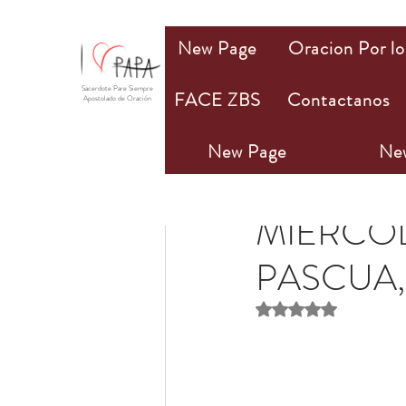
New Page
Oracion Por lo
Sacerdote Pare Siempre
FACE ZBS
Contactanos
Apostolado de Oración
New Page
Ne
Olivia M. Bannan
4 m
MIÉRCOL
PASCUA,
Obtuvo NaN de 5 estr