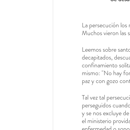
La persecución los 
Muchos vieron las s
Leemos sobre santo
decapitados, descuar
confinamiento solit
mismo: "No hay for
paz y con gozo cont
Tal vez tal persecuc
perseguidos cuando s
y se nos excluye de
el ministerio provi
enfermedad o sopor