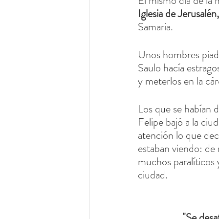
El mismo día de la 
Iglesia de Jerusalén
Samaria.
Unos hombres piados
Saulo hacía estragos
y meterlos en la cár
Los que se habían di
Felipe bajó a la ci
atención lo que decí
estaban viendo: de 
muchos paralíticos 
ciudad.
"Se desat