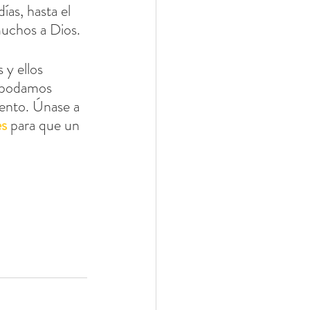
ías, hasta el 
muchos a Dios.
e podamos 
tento. Únase a 
es
 para que un 