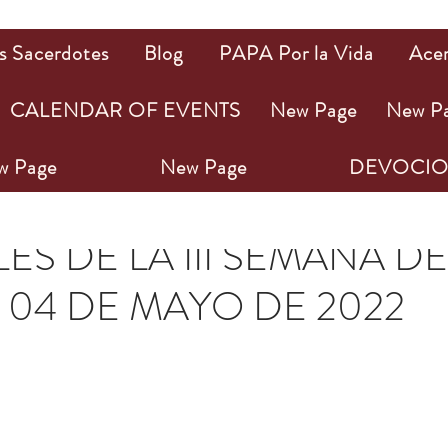
s Sacerdotes
Blog
PAPA Por la Vida
Ace
CALENDAR OF EVENTS
New Page
New P
w Page
New Page
DEVOCIO
ay 2022
3 min de lectura
ES DE LA III SEMANA DE
 04 DE MAYO DE 2022
ellas.