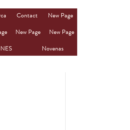
rca
Contact
New Page
age
New Page
New Page
NES
Novenas