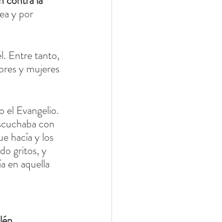
 contra la 
ea y por 
. Entre tanto, 
mbres y mujeres 
o el Evangelio. 
escuchaba con 
e hacía y los 
o gritos, y 
a en aquella 
lén, 