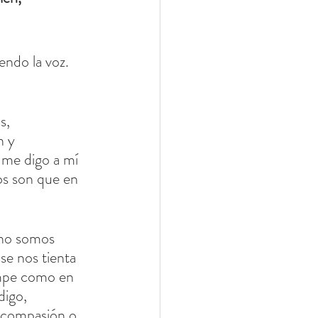
ndo la voz. 
s, 
n y 
 me digo a mí 
os son que en 
 ¿no somos 
se nos tienta 
rumpe como en 
digo, 
ocompasión o 