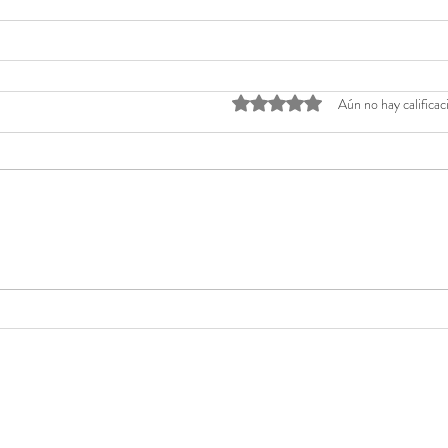
Obtuvo 0 de 5 estrellas.
Aún no hay calificac