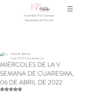
Sacerdote Pare Siempre
Apostolado de Oración
Olivia M. Bannan
6 abr 2022
2 min de lectura
MIÉRCOLES DE LA V
SEMANA DE CUARESMA,
06 DE ABRIL DE 2022
Obtuvo NaN de 5 estrellas.