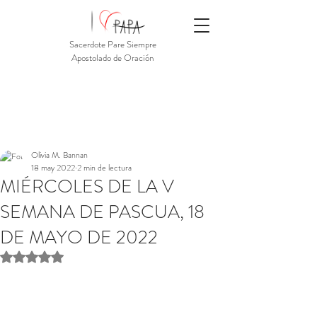
Sacerdote Pare Siempre
Apostolado de Oración
Olivia M. Bannan
18 may 2022
2 min de lectura
MIÉRCOLES DE LA V
SEMANA DE PASCUA, 18
DE MAYO DE 2022
Obtuvo NaN de 5 estrellas.