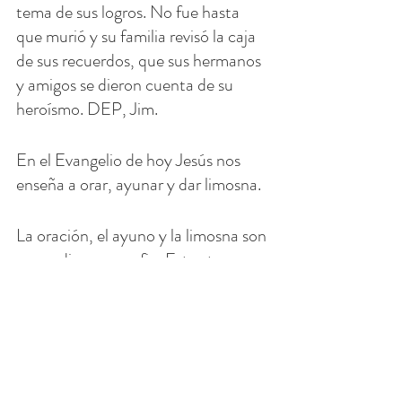
tema de sus logros. No fue hasta 
que murió y su familia revisó la caja 
de sus recuerdos, que sus hermanos 
y amigos se dieron cuenta de su 
heroísmo. DEP, Jim.
En el Evangelio de hoy Jesús nos 
enseña a orar, ayunar y dar limosna.
La oración, el ayuno y la limosna son 
un medio para un fin. Estos tres en 
el catecismo 
#1434
 expresan la 
conversión en relación con nosotros 
mismos, con Dios y con los demás. 
Estamos buscando una relación 
personal con Dios; personal es la 