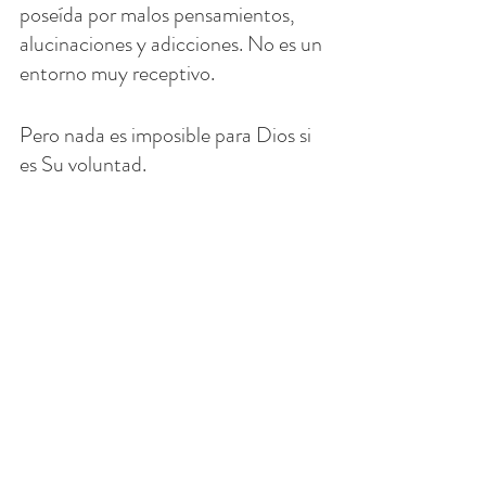
poseída por malos pensamientos, 
alucinaciones y adicciones. No es un 
entorno muy receptivo.
Pero nada es imposible para Dios si 
es Su voluntad.
Jesús quiere liberarnos hoy de 
nuestras cargas. Jesús nunca se 
cansa de escuchar y responder 
nuestras súplicas.
Intercede por tus seres queridos, las 
personas de las que escuchas en las 
noticias, los soldados caídos, las 
almas caídas y los sacerdotes caídos.