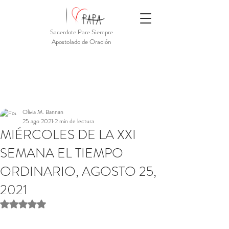
Sacerdote Pare Siempre
Apostolado de Oración
Olivia M. Bannan
25 ago 2021
2 min de lectura
MIÉRCOLES DE LA XXI
SEMANA EL TIEMPO
ORDINARIO, AGOSTO 25,
2021
Obtuvo NaN de 5 estrellas.