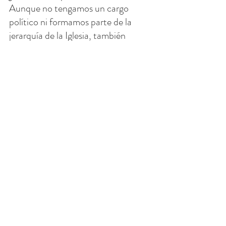
Aunque no tengamos un cargo 
político ni formamos parte de la 
jerarquía de la Iglesia, también 
tenemos nuestras propias historias 
hipócritas. Pero para el más bajo, no 
sujeto a demasiado escrutinio, 
muchos pasan desapercibidos, 
excepto que Dios ve todo.
Independientemente de nuestra 
posición, tendremos trampas 
similares pero aún más difíciles de 
descubrir. No importa, Jesús lo sabe 
todo. Escuche sus palabras, nuestra 
conciencia el Espíritu Santo y preste 
atención a sus caminos. Esté alerta, 