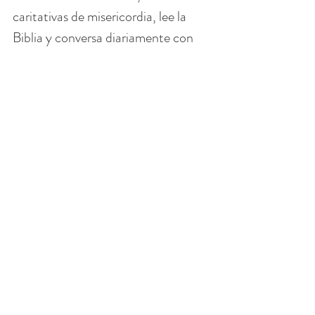
caritativas de misericordia, lee la 
Biblia y conversa diariamente con 
Jesús.
Abramos los brazos para proteger y 
abrazar a toda la humanidad, 
especialmente a los menos 
importantes: los hambrientos, los 
pobres, los enfermos, los presos, los 
hambrientos, los desnudos y los 
discapacitados.
¿Estaremos listos para encontrarnos 
con Dios cara a cara en ese Día del 
Juicio?