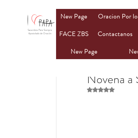
New Page
Oracion Por lo
Sacerdote Pare Siempre
FACE ZBS
Contactanos
Apostolado de Oración
New Page
Ne
PAPA Mio
5 ago 202
Novena a 
Obtuvo NaN de 5 estr