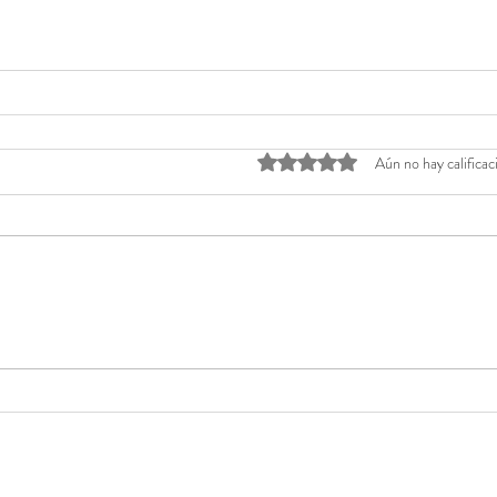
Obtuvo 0 de 5 estrellas.
Aún no hay calificac