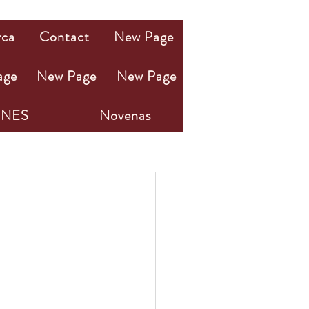
rca
Contact
New Page
age
New Page
New Page
NES
Novenas