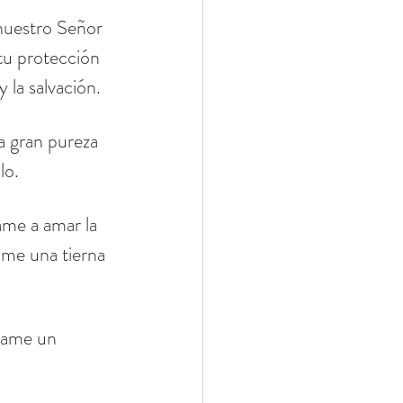
nuestro Señor 
tu protección 
 la salvación.
 gran pureza 
lo.
me a amar la 
me una tierna 
 dame un 