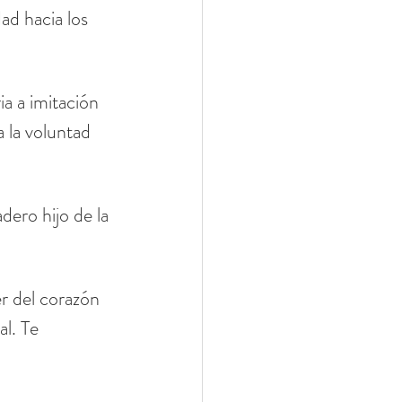
ad hacia los 
a a imitación 
 la voluntad 
dero hijo de la 
r del corazón 
l. Te 