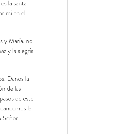
s la santa 
r mí en el 
s y María, no 
 y la alegría 
os. Danos la 
n de las 
 pasos de este 
lcancemos la 
o Señor. 