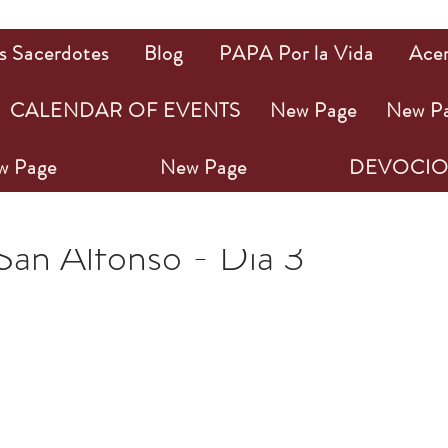
s Sacerdotes
Blog
PAPA Por la Vida
Ace
CALENDAR OF EVENTS
New Page
New P
w Page
New Page
DEVOCIO
1
2 min de lectura
San Alfonso - Día 3
ellas.