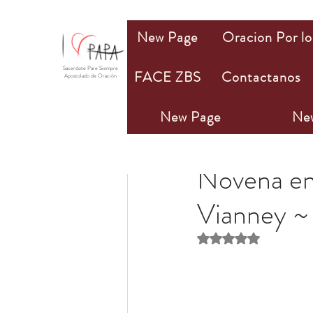
New Page
Oracion Por lo
Sacerdote Pare Siempre
FACE ZBS
Contactanos
Apostolado de Oración
New Page
Ne
PAPA Mio
4 ago 202
Novena en
Vianney ~
Obtuvo NaN de 5 estr