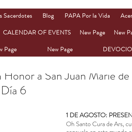
s Sacerdotes
Blog
PAPA Por la Vida
Ace
CALENDAR OF EVENTS
New Page
New P
w Page
New Page
DEVOCIO
1
1 min de lectura
 Honor a San Juan Marie de
 Día 6
ellas.
1 DE AGOSTO: PRESE
Oh Santo Cura de Ars, cu
consuelo en este mundo er