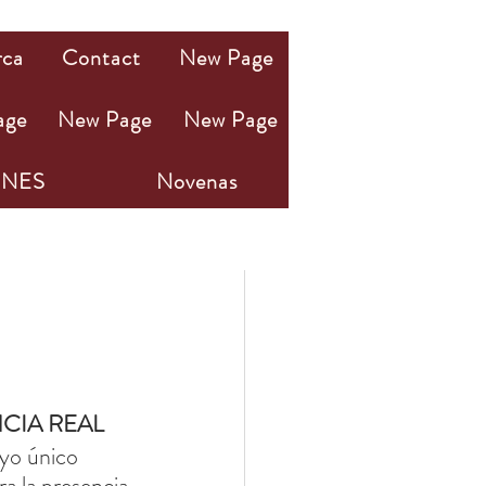
rca
Contact
New Page
age
New Page
New Page
NES
Novenas
NCIA REAL
yo único 
a la presencia 