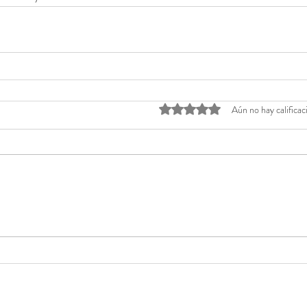
Obtuvo 0 de 5 estrellas.
Aún no hay calificac