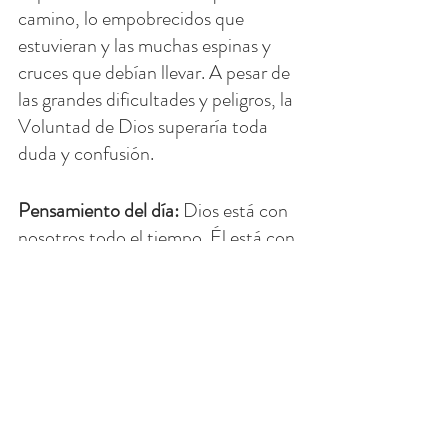
camino, lo empobrecidos que 
estuvieran y las muchas espinas y 
cruces que debían llevar. A pesar de 
las grandes dificultades y peligros, la 
Voluntad de Dios superaría toda 
duda y confusión.
Pensamiento del día: 
Dios está con 
nosotros todo el tiempo. Él está con 
nosotros en nuestros hijos pródigos, 
amigos y en momentos muy difíciles 
como los tornados del Medio Oeste.
Ore para que aceptemos con fe lo 
que está sucediendo en nuestras 
vidas. Debemos pedirle a Dios, 