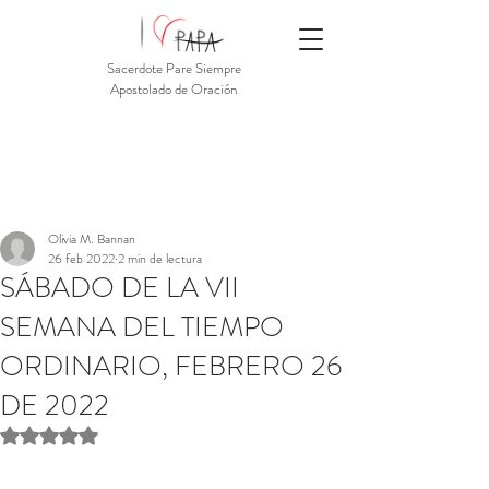
Sacerdote Pare Siempre
Apostolado de Oración
Olivia M. Bannan
26 feb 2022
2 min de lectura
SÁBADO DE LA VII
SEMANA DEL TIEMPO
ORDINARIO, FEBRERO 26
DE 2022
Obtuvo NaN de 5 estrellas.