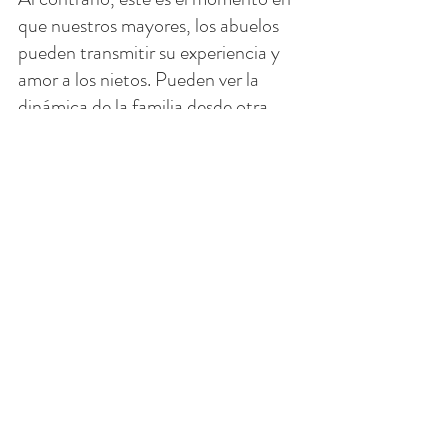
que nuestros mayores, los abuelos 
pueden transmitir su experiencia y 
amor a los nietos. Pueden ver la 
dinámica de la familia desde otra 
perspectiva y rezar por ellos, por 
nosotros.
Este es también el momento en el 
que pasamos en más silencio, por lo 
que es el momento en el que 
podemos escuchar a Dios hablarnos 
con más claridad.
Entonces, la próxima vez que 
"sientas" un pequeño tirón en tu 
alma para acercarte a Dios, podrían 