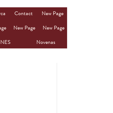
rca
Contact
New Page
age
New Page
New Page
NES
Novenas