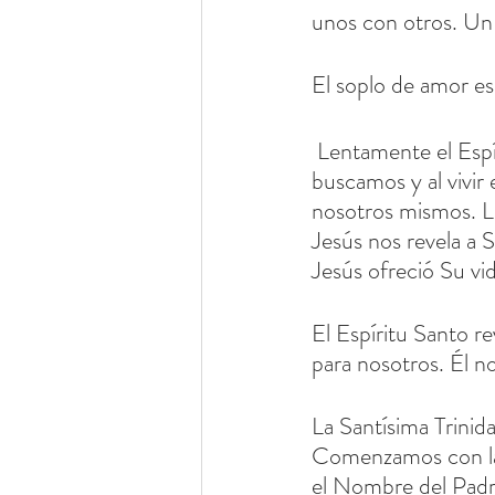
unos con otros. Un 
El soplo de amor es 
 Lentamente el Espíritu Santo revela la verdad, ya medida que nos abrimos a Él lo 
buscamos y al vivir
nosotros mismos. L
Jesús nos revela a 
Jesús ofreció Su vi
El Espíritu Santo re
para nosotros. Él 
La Santísima Trinid
Comenzamos con la 
el Nombre del Padre