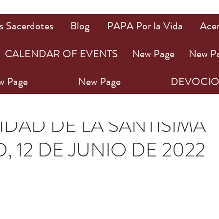
s Sacerdotes
Blog
PAPA Por la Vida
Ace
CALENDAR OF EVENTS
New Page
New P
w Page
New Page
DEVOCIO
jun 2022
2 min de lectura
DAD DE LA SANTÍSIMA
, 12 DE JUNIO DE 2022
ellas.