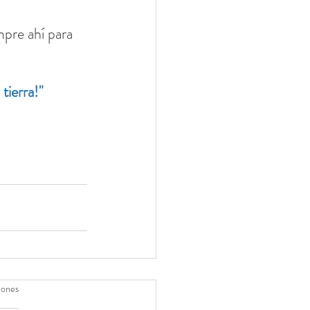
pre ahí para 
tierra!"
iones