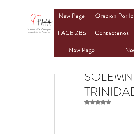
New Page
Oracion Por lo
Sacerdote Pare Siempre
FACE ZBS
Contactanos
Apostolado de Oración
New Page
Ne
Olivia M. Bannan
12 
SOLEMNI
TRINIDAD
Obtuvo NaN de 5 estr