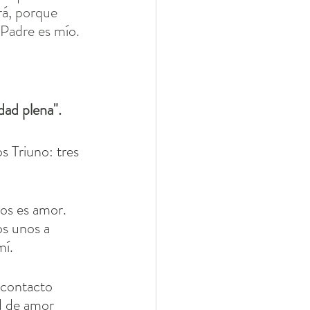
rá, porque 
 Padre es mío. 
dad plena".
s Triuno: tres 
os es amor. 
s unos a 
mí.
contacto 
d de amor 