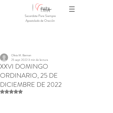
Sacerdote Pare Siempre
Apostolado de Oración
Olivia M. Bannan
25 sept 2022
3 min de lectura
XXVI DOMINGO
ORDINARIO, 25 DE
DICIEMBRE DE 2022
Obtuvo NaN de 5 estrellas.