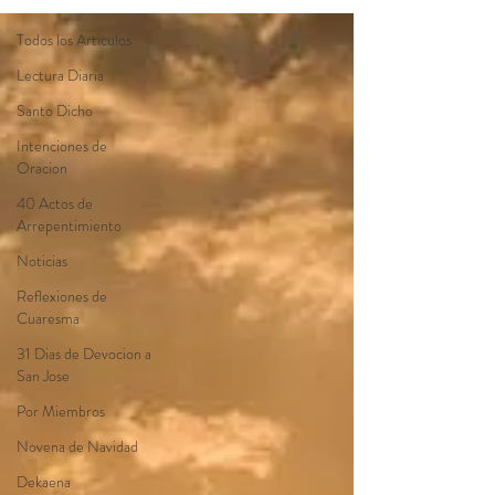
Todos los Articulos
Lectura Diaria
Santo Dicho
Intenciones de
Oracion
40 Actos de
Arrepentimiento
Noticias
Reflexiones de
Cuaresma
31 Dias de Devocion a
San Jose
Por Miembros
Novena de Navidad
Dekaena