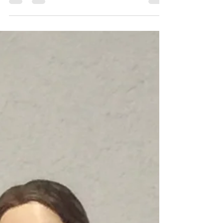
2 jul 2024
2 min de lectura
INTENCIONES DE ORACIÓN
DE PAPA PARA JULIO 2024
INTENCIONES DEL PAPA FRANCISCO PARA
JULIO DE 2024 PARA LA PASTORAL DE LOS
ENFERMOS "Oremos para que el Sacramento de la
Unción de los...