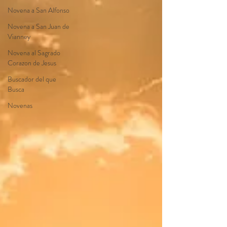
Novena a San Alfonso
Novena a San Juan de
Vianney
Novena al Sagrado
Corazon de Jesus
Buscador del que
Busca
Novenas