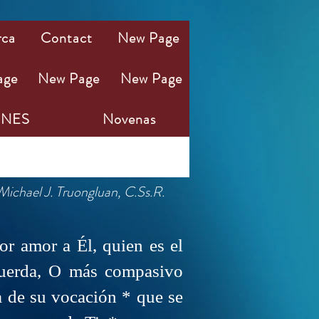
rca
Contact
New Page
age
New Page
New Page
NES
Novenas
ERDOTES
Michael J. Truongluan, C.Ss.R.
or amor a Él, quien es el
cuerda, O más compasivo
ia de su vocación * que se