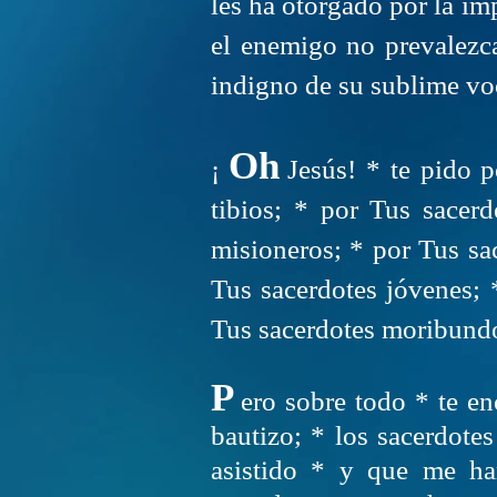
les ha otorgado por la im
el enemigo no prevalezc
indigno de su sublime vo
Oh
¡
Jesús! * te pido p
tibios; * por Tus sacerd
misioneros; * por Tus sac
Tus sacerdotes jóvenes; 
Tus sacerdotes moribundos
P
ero sobre todo * te e
bautizo; * los sacerdote
asistido * y que me h