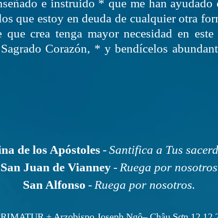
nseñado e instruido * que me han ayudado
 los que estoy en deuda de cualquier otra fo
e que crea tenga mayor necesidad en este
 Sagrado Corazón, * y bendícelos abundant
na de los Apóstoles
-
Santifica a Tus sacerd
San Juan de Vianney
-
Ruega por nosotros
San Alfonso
-
Ruega por nosotros.
RIMATUR + Arzobispo Joseph Ngô– Châu Sơn 12.12.