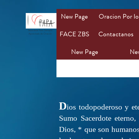
New Page
Oracion Por lo
Sacerdote Pare Siempre
FACE ZBS
Contactanos
Apostolado de Oración
New Page
Ne
ORACIÓ
D
io
s todopoderoso
y ete
Sumo Sacerdote eterno, 
Dios, * que son humanos d