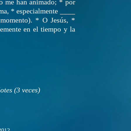
 o me han animado; * por
rma, * especialmente ____
 momento). * O Jesús, *
emente en el tiempo y la
otes (3 veces)
2012