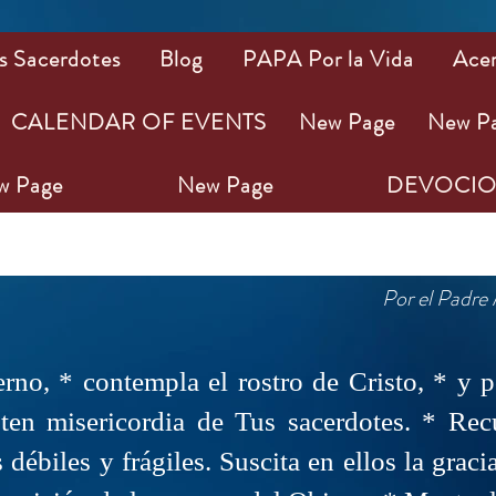
s Sacerdotes
Blog
PAPA Por la Vida
Ace
CALENDAR OF EVENTS
New Page
New P
w Page
New Page
DEVOCIO
N POR LOS SAC
Por el Padre 
rno, * contempla el rostro de Cristo, * y p
ten misericordia de Tus sacerdotes. * Re
ébiles y frágiles. Suscita en ellos la grac