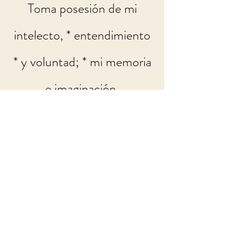
Toma posesión de mi
intelecto, * entendimiento
* y voluntad; * mi memoria
e imaginación.
O Espíritu Santo de Amor,
* dame abundancia de Tus
eficaces gracias .
Dame la plenitud de todas
las virtudes; * enriquece mi