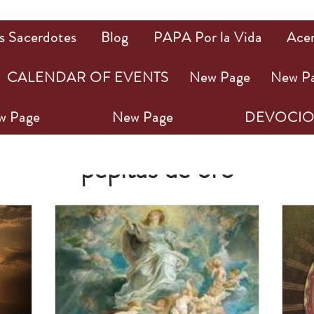
Por Sacerdotes de PAPA
s Sacerdotes
Blog
PAPA Por la Vida
Ace
CALENDAR OF EVENTS
New Page
New P
w Page
New Page
DEVOCIO
pepitas de oro