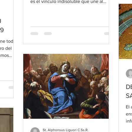
es el vínculo indisoluble que une al
Padre con el Verbo...
U
 9
ene todos
ro del
emos
D
S
El 
ens
inf
nu
St. Alphonsus Liguori C.Ss.R.