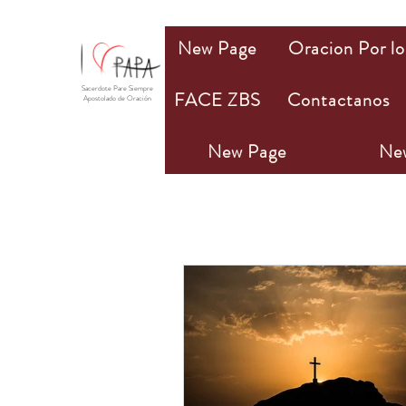
New Page
Oracion Por lo
Sacerdote Pare Siempre
FACE ZBS
Contactanos
Apostolado de Oración
New Page
Ne