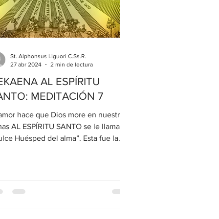
St. Alphonsus Liguori C.Ss.R.
27 abr 2024
2 min de lectura
EKAENA AL ESPÍRITU
ANTO: MEDITACIÓN 7
 amor hace que Dios more en nuestras
mas AL ESPÍRITU SANTO se le llama
ulce Huésped del alma”. Esta fue la
an promesa hecha por...