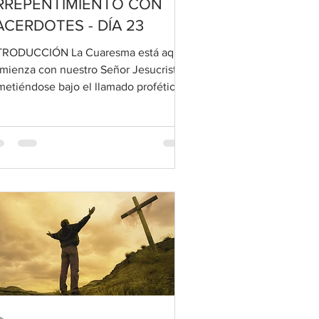
RREPENTIMIENTO CON
ACERDOTES - DÍA 23
TRODUCCIÓN La Cuaresma está aquí.
mienza con nuestro Señor Jesucristo
metiéndose bajo el llamado profético
arrepentimiento de su...