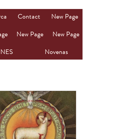
rca
Contact
New Page
age
New Page
New Page
NES
Novenas