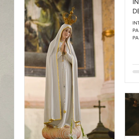
I
D
IN
PA
PA
pa
los