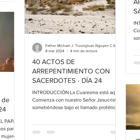
A
S
IN
Co
so
al 
Father Michael J. Truongluan Nguyen C.Ss. R
8 mar 2024
4 min de lectura
40 ACTOS DE
ARREPENTIMIENTO CON
SACERDOTES - DÍA 24
INTRODUCCIÓN La Cuaresma está aquí.
 de
Comienza con nuestro Señor Jesucristo
sometiéndose bajo el llamado profético
24
al arrepentimiento de su...
EL PAPA
os para
s mujeres