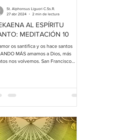
St. Alphonsus Liguori C.Ss.R.
27 abr 2024
2 min de lectura
EKAENA AL ESPÍRITU
ANTO: MEDITACIÓN 10
amor os santifica y os hace santos
ANDO MÁS amamos a Dios, más
ntos nos volvemos. San Francisco
gia dice que es la oración la...