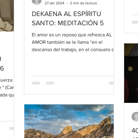
27 abr 2024
2 min de lectura
DEKAENA AL ESPÍRITU
SANTO: MEDITACIÓN 5
El amor es un reposo que refresca AL
AMOR también se le llama “en el
descanso del trabajo, en el consuelo del
luto”. El amor es reposo...
U
 6
uerza " El
" (Cant.
eada que
4