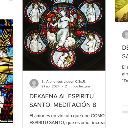
D
S
El
al
“D
St. Alphonsus Liguori C.Ss.R.
27 abr 2024
2 min de lectura
gr
DEKAENA AL ESPÍRITU
SANTO: MEDITACIÓN 8
El amor es un vínculo que une COMO EL
ESPÍRITU SANTO, que es amor increado,