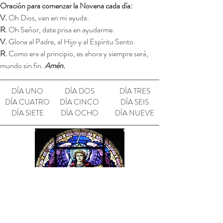
Oración para comenzar la Novena cada día:
V.
Oh Dios, ven en mi ayuda.
R.
Oh Señor, date prisa en ayudarme.
V.
Gloria al Padre, al Hijo y al Espíritu Santo.
R.
Como era al principio, es ahora y siempre será,
mundo sin fin.
Amén.
DÍA UNO
DÍA DOS
DÍA TRES
DÍA CUATRO
DÍA CINCO
DÍA SEIS
DÍA SIETE
DÍA OCHO
DÍA NUEVE