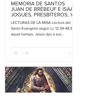
MEMORIA DE SANTOS
JUAN DE BRÉBEUF E ISAAC
JOGUES, PRESBÍTEROS, Y
COMPAÑEROS, MÁRTIRES,
LECTURAS DE LA MISA Lectura del
19 DE OCTUBRE
Santo Evangelio según Lc 12:39-48 En
aquel tiempo, Jesús dijo a sus
discípulos: “Fíjense en esto: Si un...