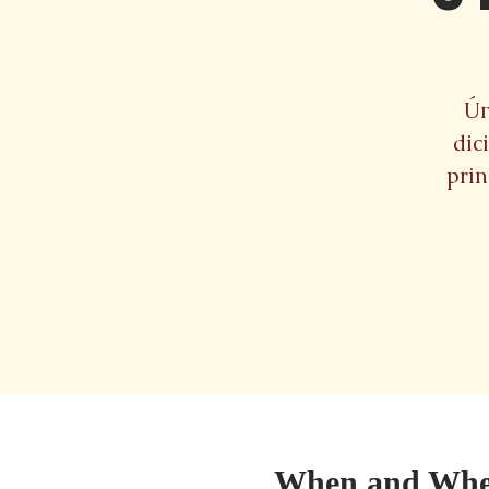
Ún
dic
prin
When and Whe