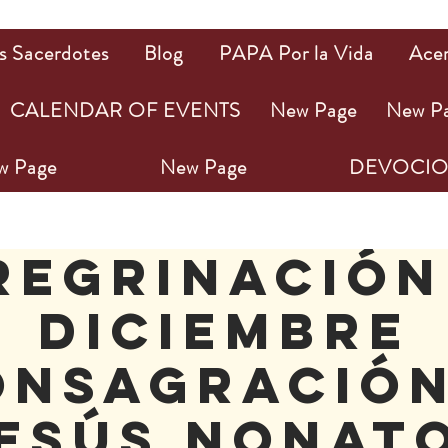
s Sacerdotes
Blog
PAPA Por la Vida
Ace
CALENDAR OF EVENTS
New Page
New P
w Page
New Page
DEVOCIO
REGRINACIÓN
DICIEMBRE
onsagración
esús nonat