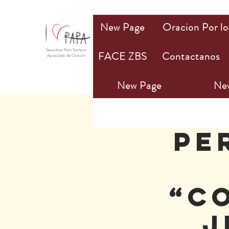
New Page
Oracion Por lo
Sacerdote Pare Siempre
FACE ZBS
Contactanos
Apostolado de Oración
New Page
Ne
PE
“C
J