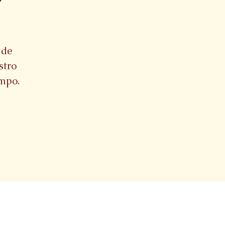
 de
stro
empo.