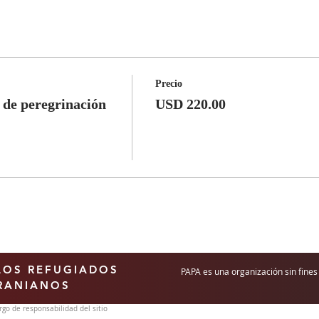
Precio
 de peregrinación
USD 220.00
LOS REFUGIADOS
PAPA es una organización sin fines 
RANIANOS
go de responsabilidad del sitio