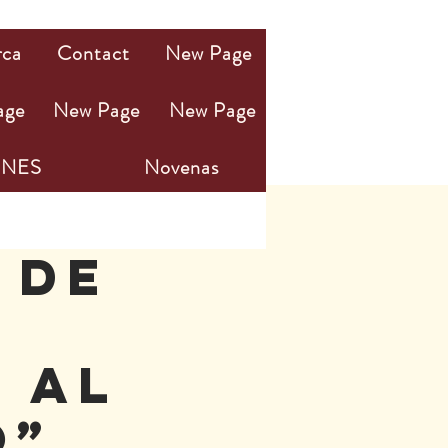
rca
Contact
New Page
age
New Page
New Page
NES
Novenas
 DE
 al
o”