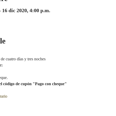
– 16 dic 2020, 4:00 p.m.
le
 de cuatro días y tres noches
r:
eque.
 el código de cupón "Pago con cheque"
rario