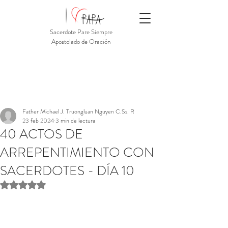
Sacerdote Pare Siempre
Apostolado de Oración
Father Michael J. Truongluan Nguyen C.Ss. R
23 feb 2024
3 min de lectura
40 ACTOS DE
ARREPENTIMIENTO CON
SACERDOTES - DÍA 10
Obtuvo NaN de 5 estrellas.