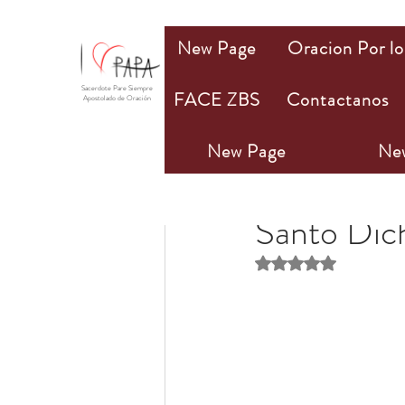
New Page
Oracion Por lo
Sacerdote Pare Siempre
FACE ZBS
Contactanos
Apostolado de Oración
New Page
Ne
PAPA Mio
3 abr 202
Santo Dic
Obtuvo NaN de 5 estr