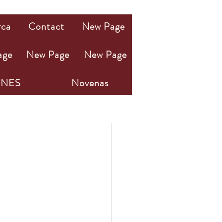
rca
Contact
New Page
age
New Page
New Page
NES
Novenas