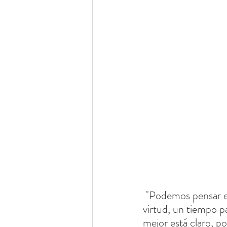
 "Podemos pensar en la Cuaresma como un tiempo para erradicar el mal o cultivar la 
virtud, un tiempo pa
mejor está claro, po