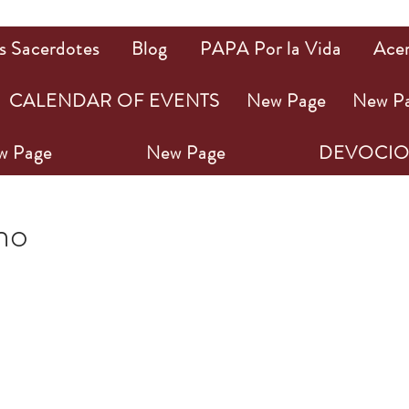
s Sacerdotes
Blog
PAPA Por la Vida
Ace
CALENDAR OF EVENTS
New Page
New P
w Page
New Page
DEVOCIO
3
1 min de lectura
ho
ellas.