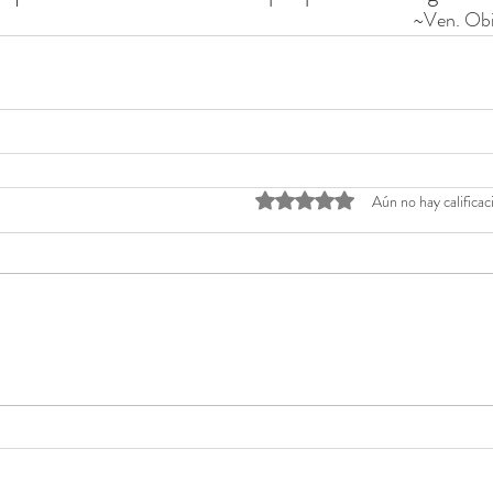
~Ven. Obi
Obtuvo 0 de 5 estrellas.
Aún no hay calificac