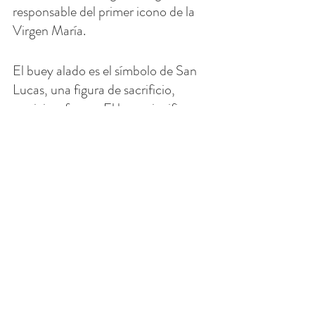
responsable del primer icono de la 
Virgen María.
El buey alado es el símbolo de San 
Lucas, una figura de sacrificio, 
servicio y fuerza. El buey significa 
que los cristianos deben estar 
preparados para sacrificarse 
siguiendo a Cristo.