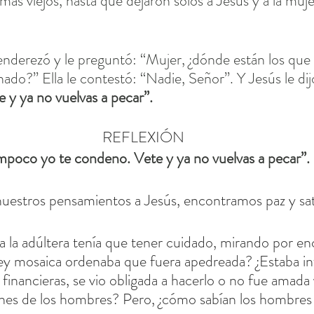
ás viejos, hasta que dejaron solos a Jesús y a la muje
nderezó y le preguntó: “Mujer, ¿dónde están los que
ado?” Ella le contestó: “Nadie, Señor”. Y Jesús le dij
 y ya no vuelvas a pecar”.
REFLEXIÓN
mpoco yo te condeno. Vete y ya no vuelvas a pecar”.
estros pensamientos a Jesús, encontramos paz y sat
 la adúltera tenía que tener cuidado, mirando por en
ey mosaica ordenaba que fuera apedreada? ¿Estaba inf
financieras, se vio obligada a hacerlo o no fue amada 
nes de los hombres? Pero, ¿cómo sabían los hombres 