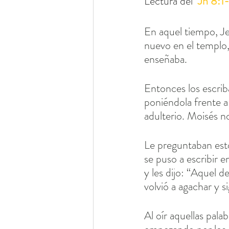
Lectura del  
Jn 8:1-
En aquel tiempo, Je
nuevo en el templo, 
enseñaba.
Entonces los escriba
poniéndola frente a 
adulterio. Moisés n
Le preguntaban esto
se puso a escribir e
y les dijo: “Aquel d
volvió a agachar y s
Al oír aquellas pala