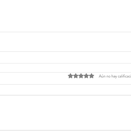
Obtuvo 0 de 5 estrellas.
Aún no hay calificac