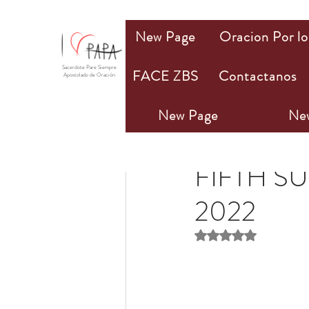
New Page
Oracion Por lo
Sacerdote Pare Siempre
FACE ZBS
Contactanos
Apostolado de Oración
New Page
Ne
Olivia M. Bannan
3 a
FIFTH SU
2022
Obtuvo NaN de 5 estr