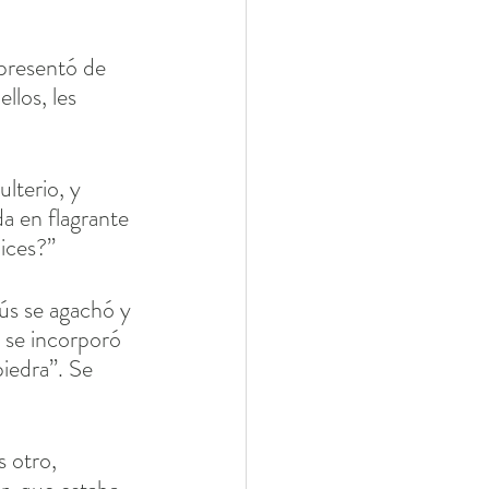
 presentó de 
llos, les 
lterio, y 
da en flagrante 
dices?”
ús se agachó y 
 se incorporó 
iedra”. Se 
 otro, 