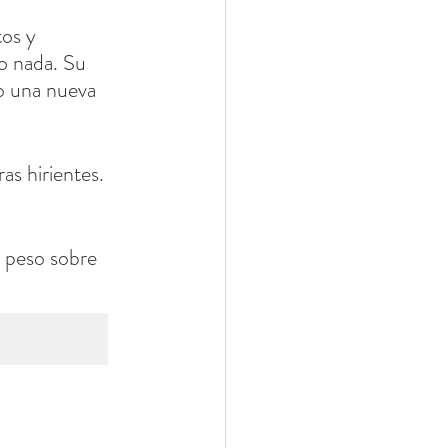
os y 
o nada. Su 
o una nueva 
as hirientes. 
n peso sobre 