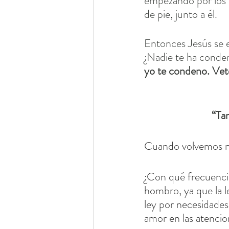
empezando por los m
de pie, junto a él.
Entonces Jesús se e
¿Nadie te ha conden
yo te condeno. Vete
“Ta
Cuando volvemos nu
¿Con qué frecuencia
hombro, ya que la l
ley por necesidades 
amor en las atencio