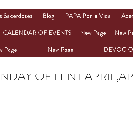
s Sacerdotes
Blog
PAPA Por la Vida
Ace
CALENDAR OF EVENTS
New Page
New P
w Page
New Page
DEVOCIO
br 2022
2 min de lectura
NDAY OF LENT APRIL,AP
ellas.