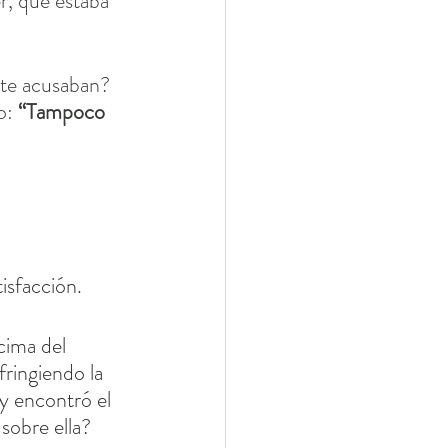
r, que estaba 
 te acusaban? 
o: 
“Tampoco 
isfacción.
cima del 
ringiendo la 
y encontró el 
sobre ella?