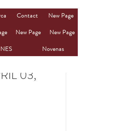
rca
Contact
New Page
age
New Page
New Page
NES
Novenas
RIL 03,