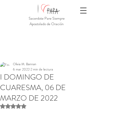
Sacerdote Pare Siempre
Apostolado de Oración
Olivia M. Bannan
6 mar 2022
2 min de lectura
I DOMINGO DE
CUARESMA, 06 DE
MARZO DE 2022
Obtuvo NaN de 5 estrellas.