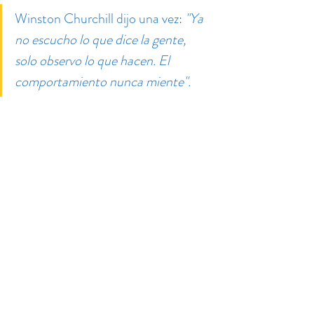
Winston Churchill dijo una vez: 
"Ya 
no escucho lo que dice la gente, 
solo observo lo que hacen. El 
comportamiento nunca miente".
Dejemos que la gente, con dulzura, 
con bondad, vea el Amor sin tener 
que explicarlo. Muéstrales a la 
Persona que ama como nadie. Ten 
fe en que el Espíritu de Dios obrará. 
Especialmente en este Domingo de 
la Divina Misericordia, que las 
misericordias de Dios se derramen 
sobre todos y cada uno de nosotros.