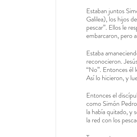
Estaban juntos Sim
Galilea), los hijos 
pescar”. Ellos le r
embarcaron, pero a
Estaba amaneciendo, 
reconocieron. Jesús
“No”. Entonces él le
Así lo hicieron, y l
Entonces el discípu
como Simón Pedro oy
la había quitado, y s
la red con los pesc