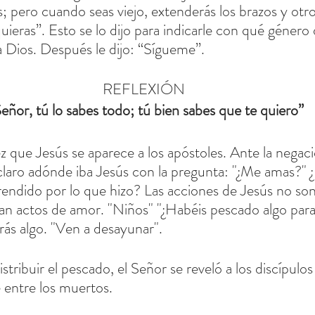
; pero cuando seas viejo, extenderás los brazos y otro 
uieras”. Esto se lo dijo para indicarle con qué género
 a Dios. Después le dijo: “Sígueme”.
REFLEXIÓN
Señor, tú lo sabes todo; tú bien sabes que te quiero”
ez que Jesús se aparece a los apóstoles. Ante la nega
 claro adónde iba Jesús con la pregunta: "¿Me amas?" ¿
rendido por lo que hizo? Las acciones de Jesús no so
Eran actos de amor. "Niños" "¿Habéis pescado algo par
rás algo. "Ven a desayunar".
distribuir el pescado, el Señor se reveló a los discípulo
 entre los muertos.