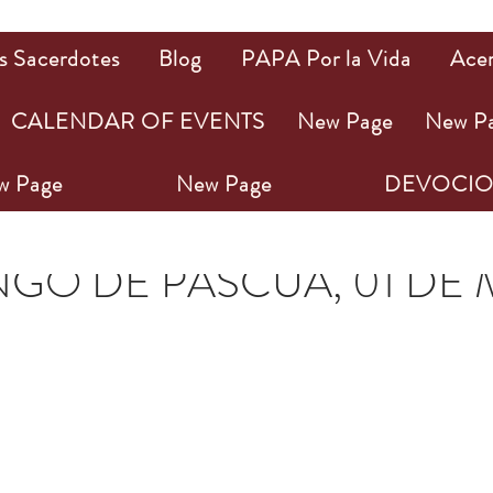
s Sacerdotes
Blog
PAPA Por la Vida
Ace
CALENDAR OF EVENTS
New Page
New P
w Page
New Page
DEVOCIO
ay 2022
3 min de lectura
INGO DE PASCUA, 01 DE
ellas.