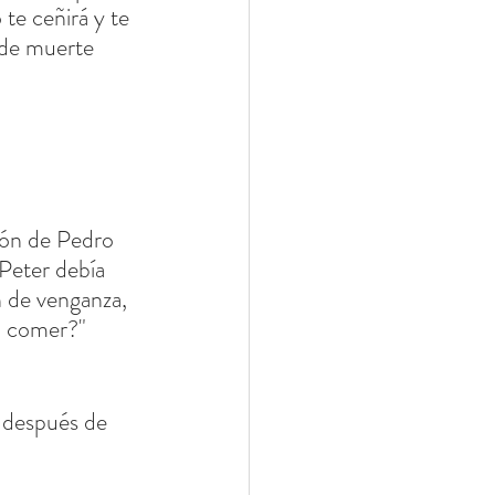
te ceñirá y te 
 de muerte 
ción de Pedro 
Peter debía 
n de venganza, 
a comer?" 
s después de 