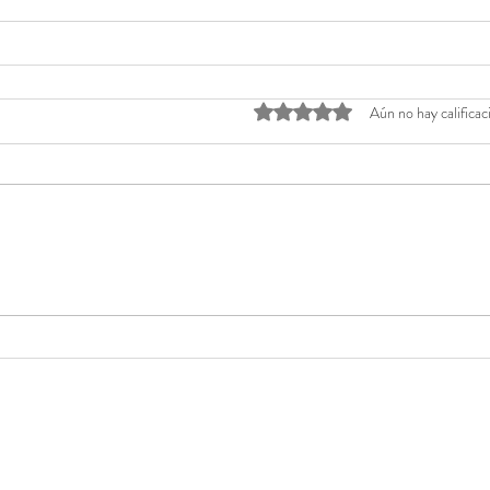
Obtuvo 0 de 5 estrellas.
Aún no hay calificac