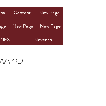
rca
Contact
New Page
age
New Page
New Page
NES
Novenas
 MAYO