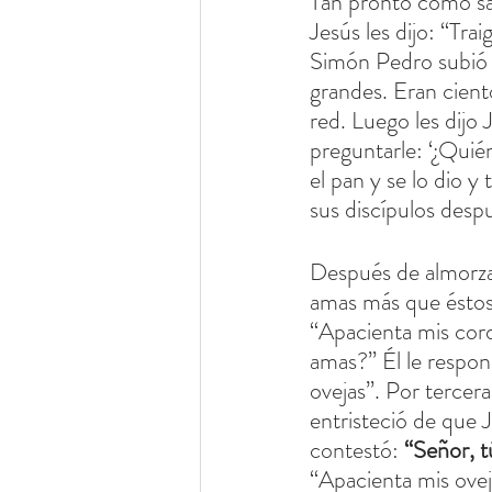
Tan pronto como sal
Jesús les dijo: “Tr
Simón Pedro subió a 
grandes. Eran ciento
red. Luego les dijo 
preguntarle: ‘¿Quié
el pan y se lo dio y
sus discípulos desp
Después de almorza
amas más que éstos?”
“Apacienta mis cord
amas?” Él le respond
ovejas”. Por tercer
entristeció de que J
contestó:
 “Señor, t
“Apacienta mis ovej