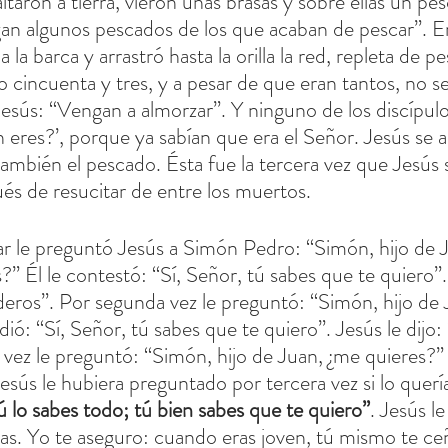
taron a tierra, vieron unas brasas y sobre ellas un pe
aigan algunos pescados de los que acaban de pescar”. 
la barca y arrastró hasta la orilla la red, repleta de p
 cincuenta y tres, y a pesar de que eran tantos, no se
Jesús: “Vengan a almorzar”. Y ninguno de los discípulos
n eres?’, porque ya sabían que era el Señor. Jesús se 
 también el pescado. Ésta fue la tercera vez que Jesús 
ués de resucitar de entre los muertos.
r le preguntó Jesús a Simón Pedro: “Simón, hijo de 
 Él le contestó: “Sí, Señor, tú sabes que te quiero”. 
eros”. Por segunda vez le preguntó: “Simón, hijo de 
ió: “Sí, Señor, tú sabes que te quiero”. Jesús le dijo:
a vez le preguntó: “Simón, hijo de Juan, ¿me quieres?”
esús le hubiera preguntado por tercera vez si lo quería
ú lo sabes todo; tú bien sabes que te quiero”
. Jesús le
as. Yo te aseguro: cuando eras joven, tú mismo te ceñí