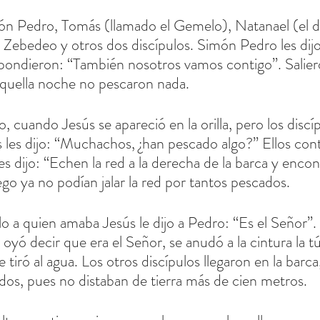
ón Pedro, Tomás (llamado el Gemelo), Natanael (el 
de Zebedeo y otros dos discípulos. Simón Pedro les dij
espondieron: “También nosotros vamos contigo”. Salier
quella noche no pescaron nada.
cuando Jesús se apareció en la orilla, pero los discíp
 les dijo: “Muchachos, ¿han pescado algo?” Ellos con
s dijo: “Echen la red a la derecha de la barca y encon
uego ya no podían jalar la red por tantos pescados.
lo a quien amaba Jesús le dijo a Pedro: “Es el Señor”.
ó decir que era el Señor, se anudó a la cintura la tú
e tiró al agua. Los otros discípulos llegaron en la barca
ados, pues no distaban de tierra más de cien metros.