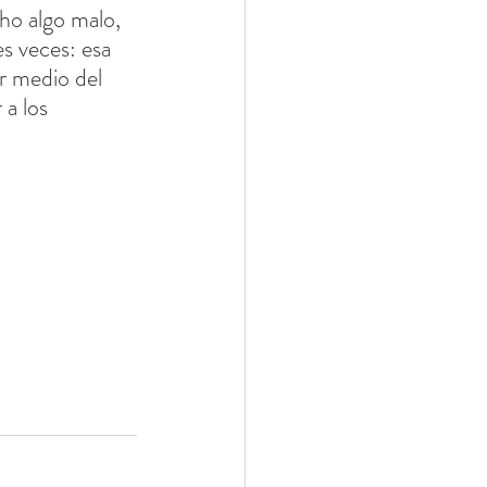
ho algo malo, 
s veces: esa 
r medio del 
 a los 