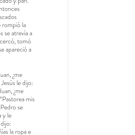
scado y pan. 
Entonces 
escados 
 rompió la 
 se atrevía a 
acercó, tomó 
se apareció a 
Juan, ¿me 
Jesús le dijo: 
Juan, ¿me 
 “Pastorea mis 
 Pedro se 
 y le 
 dijo: 
as la ropa e 