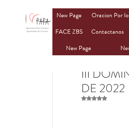
New Page
Oracion Por lo
Sacerdote Pare Siempre
FACE ZBS
Contactanos
Apostolado de Oración
New Page
Ne
Olivia M. Bannan
1 m
III DOM
DE 2022
Obtuvo NaN de 5 estr