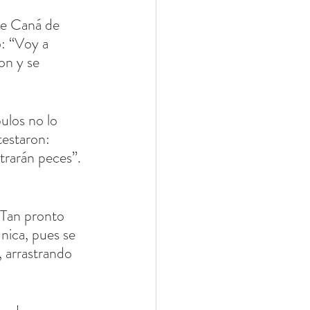
de Caná de 
o: “Voy a 
on y se 
ulos no lo 
testaron: 
trarán peces”. 
 Tan pronto 
nica, pues se 
, arrastrando 