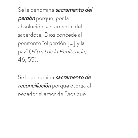
Se le denomina 
sacramento del 
perdón
 porque, por la 
absolución sacramental del 
sacerdote, Dios concede al 
penitente "el perdón [...] y la 
paz" (
Ritual de la Penitencia
, 
46, 55).
Se le denomina 
sacramento de 
reconciliación
 porque otorga al 
pecador el amor de Dios que 
reconcilia: "Dejaos reconciliar 
con Dios" (
2 Co
 5,20). El que 
vive del amor misericordioso de 
Dios está pronto a responder a 
la llamada del Señor: "Ve 