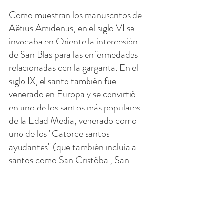
Como muestran los manuscritos de 
Aëtius Amidenus, en el siglo VI se 
invocaba en Oriente la intercesión 
de San Blas para las enfermedades 
relacionadas con la garganta. En el 
siglo IX, el santo también fue 
venerado en Europa y se convirtió 
en uno de los santos más populares 
de la Edad Media, venerado como 
uno de los "Catorce santos 
ayudantes" (que también incluía a 
santos como San Cristóbal, San 
Erasmo, San Dionisio de París, 
Santa Bárbara, Santa Catalina de 
Alejandría y San Gil.)