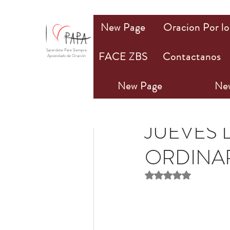
New Page
Oracion Por lo
Sacerdote Pare Siempre
FACE ZBS
Contactanos
Apostolado de Oración
New Page
Ne
Maria Knox
7 jul 2022
JUEVES 
ORDINAR
Obtuvo NaN de 5 estr