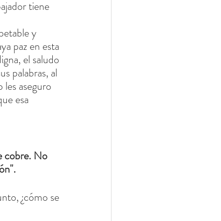
bajador tiene 
petable y 
ya paz en esta 
digna, el saludo 
s palabras, al 
o les aseguro 
que esa 
e cobre. No 
ón".
gunto, ¿cómo se 