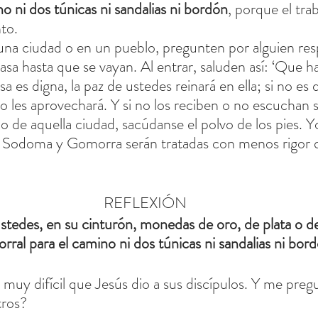
o ni dos túnicas ni sandalias ni bordón
, porque el tra
to.
na ciudad o en un pueblo, pregunten por alguien res
sa hasta que se vayan. Al entrar, saluden así: ‘Que ha
asa es digna, la paz de ustedes reinará en ella; si no es 
 les aprovechará. Y si no los reciben o no escuchan su
a o de aquella ciudad, sacúdanse el polvo de los pies. Y
io, Sodoma y Gomorra serán tratadas con menos rigor 
REFLEXIÓN
stedes, en su cinturón, monedas de oro, de plata o d
orral para el camino ni dos túnicas ni sandalias ni bord
o muy difícil que Jesús dio a sus discípulos. Y me pre
tros?