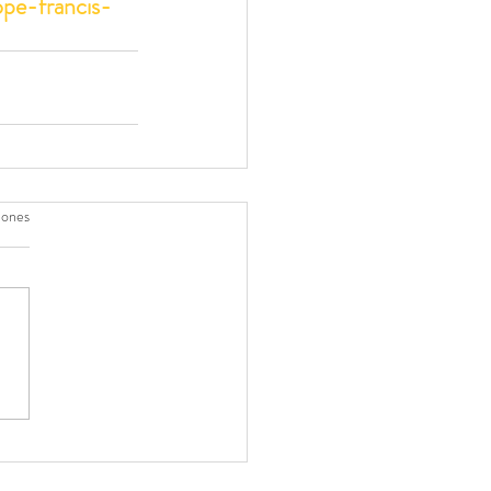
pe-francis-
iones