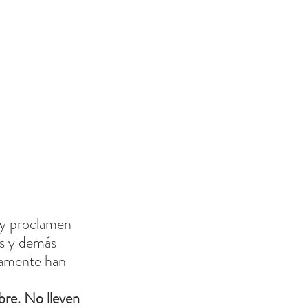
 y proclamen 
os y demás 
tamente han 
bre. No lleven 