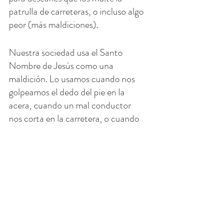
patrulla de carreteras, o incluso algo 
peor (más maldiciones).
Nuestra sociedad usa el Santo 
Nombre de Jesús como una 
maldición. Lo usamos cuando nos 
golpeamos el dedo del pie en la 
acera, cuando un mal conductor 
nos corta en la carretera, o cuando 
nuestros hijos nos sacan los estribos 
y finalmente explotamos y gritan Su 
Sagrado Nombre como una 
maldición sobre la gente.
¿Por qué no intentamos algo 
diferente hoy?